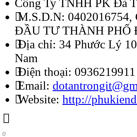
Công Ty TNHH PK Đà T
M.S.D.N: 0402016754,
ĐẦU TƯ THÀNH PHỐ
Địa chỉ:
34 Phước Lý 10
Nam
Điện thoại:
0936219911
Email:
dotantrongit@gm
Website:
http://phukien