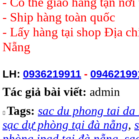
- Có thể giao hàng tận nơi
- Ship hàng toàn quốc
- Lấy hàng tại shop Địa ch
Nẵng
LH:
0936219911
-
09462199
Tác giả bài viết:
admin
Tags:
sac du phong tai da
sạc dự phòng tại đà nẵng
,
phòng ipad tại đà nẵng
,
sạ