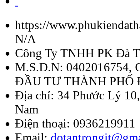
https://www.phukiendath
N/A
Công Ty TNHH PK Đà T
M.S.D.N: 0402016754,
ĐẦU TƯ THÀNH PHỐ
Địa chỉ:
34 Phước Lý 10,
Nam
Điện thoại:
0936219911
Email:
dotantrongit@gm