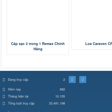
Cáp sạc 2 trong 1 Remax Chính
Loa Caraven C
Hãng
Đang truy cập
2
682
Hôm nay
Tháng hiện tại
10,155
Tổng lượt truy cập
33,491,198