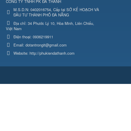
CÔNG TY TNHH PK ĐÀ THÀNH
M.S.D.N: 0402016754, Cấp tại SỞ KẾ HOẠCH VÀ
ĐẦU TƯ THÀNH PHỐ ĐÀ NẴNG
Địa chỉ:
34 Phước Lý 10, Hòa Minh, Liên Chiểu,
Việt Nam
Điện thoại:
0936219911
Email:
dotantrongit@gmail.com
Website:
http://phukiendathanh.com