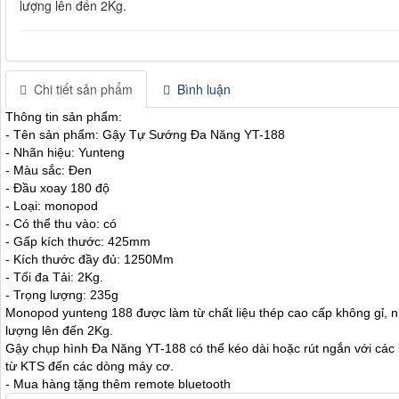
lượng lên đến 2Kg.
Chi tiết sản phẩm
Bình luận
Thông tin sản phẩm:
- Tên sản phẩm: Gậy Tự Sướng Đa Năng YT-188
- Nhãn hiệu: Yunteng
- Màu sắc: Đen
- Đầu xoay 180 độ
- Loại: monopod
- Có thể thu vào: có
- Gấp kích thước: 425mm
- Kích thước đầy đủ: 1250Mm
- Tối đa Tải: 2Kg.
- Trọng lượng: 235g
Monopod yunteng 188 được làm từ chất liệu thép cao cấp không gỉ, nh
lượng lên đến 2Kg.
Gậy chụp hình Đa Năng YT-188 có thể kéo dài hoặc rút ngắn với cá
từ KTS đến các dòng máy cơ.
- Mua hàng tặng thêm remote bluetooth