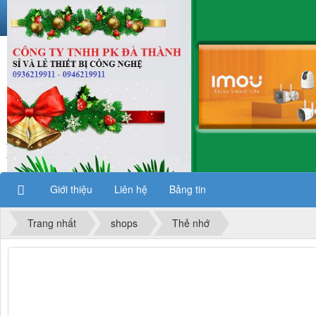
phân phối camera yoosee, thẻ nhớ sandisk ,
phụ kiện công nghệ..
Giới thiệu
Liên hệ
Bảng tin
Trang nhất
shops
Thẻ nhớ