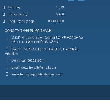
1,313
Hôm nay
Tháng hiện tại
8,460
Tổng lượt truy cập
33,489,503
CÔNG TY TNHH PK ĐÀ THÀNH
M.S.D.N: 0402016754, Cấp tại SỞ KẾ HOẠCH VÀ
ĐẦU TƯ THÀNH PHỐ ĐÀ NẴNG
Địa chỉ:
34 Phước Lý 10, Hòa Minh, Liên Chiểu,
Việt Nam
Điện thoại:
0936219911
Email:
dotantrongit@gmail.com
Website:
http://phukiendathanh.com