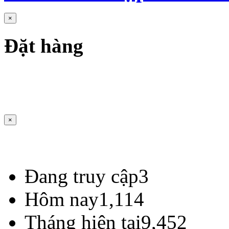
×
Đặt hàng
×
Đang truy cập
3
Hôm nay
1,114
Tháng hiện tại
9,452