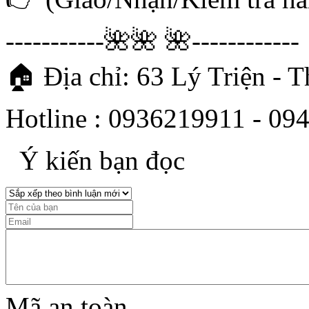
-----------🌺🌺 🌺------------
🏠 Địa chỉ: 63 Lý Triện - 
Hotline : 0936219911 - 09
Ý kiến bạn đọc
Mã an toàn