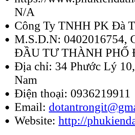
N/A
Công Ty TNHH PK Đà T
M.S.D.N: 0402016754,
ĐẦU TƯ THÀNH PHỐ
Địa chỉ:
34 Phước Lý 10,
Nam
Điện thoại:
0936219911
Email:
dotantrongit@gm
Website:
http://phukien