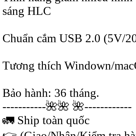
sáng HLC
Chuẩn cắm USB 2.0 (5V/
Tương thích Windown/mac
Bảo hành: 36 tháng.
-----------🌺🌺 🌺------------
🚛 Ship toàn quốc
👉 (Giao/Nhận/Kiểm tra hàn