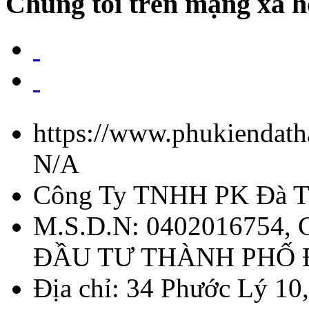
Chúng tôi trên mạng xã h
https://www.phukiendath
N/A
Công Ty TNHH PK Đà T
M.S.D.N: 0402016754,
ĐẦU TƯ THÀNH PHỐ
Địa chỉ:
34 Phước Lý 10,