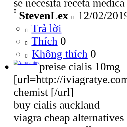
se necesita receta medica
StevenLex
12/02/201
Trả lời
Thích
0
Không thích
0
preise cialis 10mg
[url=http://iviagratye.co
chemist [/url]
buy cialis auckland
viagra cheap alternatives