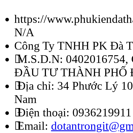
https://www.phukiendath
N/A
Công Ty TNHH PK Đà T
M.S.D.N: 0402016754,
ĐẦU TƯ THÀNH PHỐ
Địa chỉ:
34 Phước Lý 10
Nam
Điện thoại:
0936219911
Email:
dotantrongit@gm