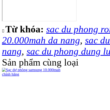
Từ khóa:
sac du phong r
20.000mah da nang
,
sac du
nang
,
sac du phong dung lu
Sản phẩm cùng loại