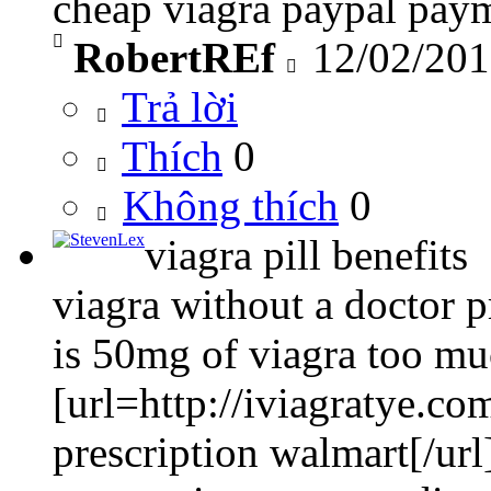
cheap viagra paypal pay
RobertREf
12/02/201
Trả lời
Thích
0
Không thích
0
viagra pill benefits
viagra without a doctor p
is 50mg of viagra too m
[url=http://iviagratye.co
prescription walmart[/url