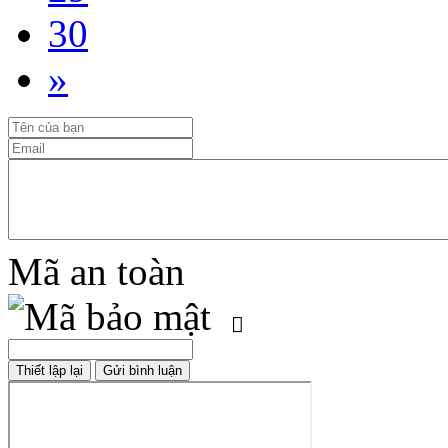
30
»
Mã an toàn