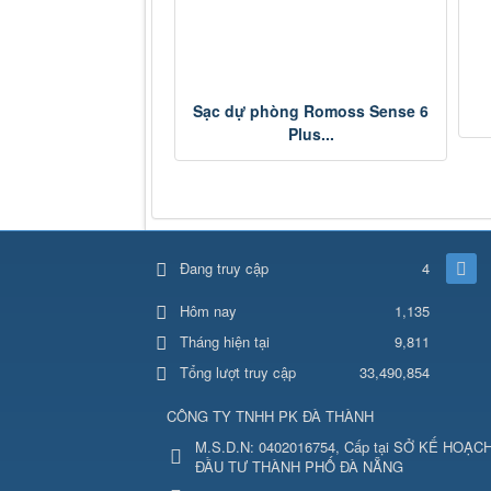
Sạc dự phòng Romoss Sense 6
Plus...
Đang truy cập
4
1,135
Hôm nay
Tháng hiện tại
9,811
Tổng lượt truy cập
33,490,854
CÔNG TY TNHH PK ĐÀ THÀNH
M.S.D.N: 0402016754, Cấp tại SỞ KẾ HOẠC
ĐẦU TƯ THÀNH PHỐ ĐÀ NẴNG