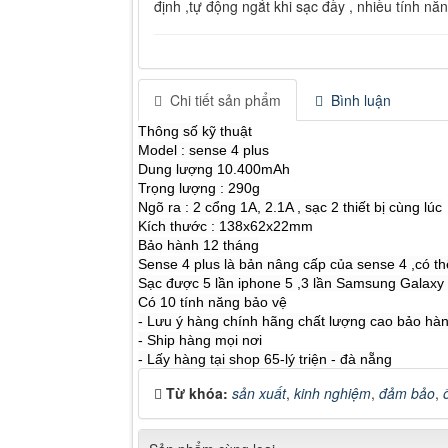
định ,tự động ngắt khi sạc đầy , nhiều tính năn
Chi tiết sản phẩm
Bình luận
Thông số kỹ thuật
Model : sense 4 plus
Dung lượng 10.400mAh
Trọng lượng : 290g
Ngõ ra : 2 cổng 1A, 2.1A , sạc 2 thiết bị cùng lúc
Kích thước : 138x62x22mm
Bảo hành 12 tháng
Sense 4 plus là bản nâng cấp của sense 4 ,có 
Sạc được 5 lần iphone 5 ,3 lần Samsung Galaxy S
Có 10 tính năng bảo vệ
- Lưu ý hàng chính hãng chất lượng cao bảo hành
- Ship hàng mọi nơi
- Lấy hàng tại shop 65-lý triện - đà nẵng
Từ khóa:
sản xuất
,
kinh nghiệm
,
đảm bảo
,