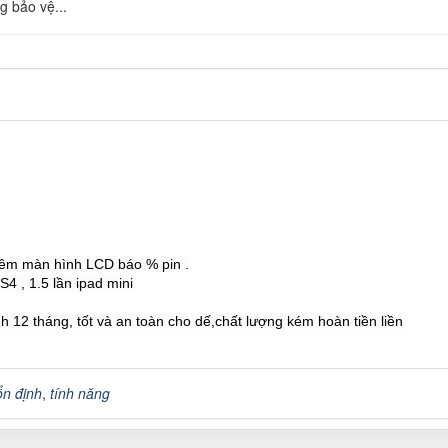
g bảo vệ...
thêm màn hình LCD báo % pin .
4 , 1.5 lần ipad mini
 12 tháng, tốt và an toàn cho dế,chất lượng kém hoàn tiền liền
ổn định
,
tính năng